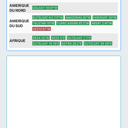
AMERIQUE
GALAXY 19 97°W
DU NORD
EUTELSAT KU 117°W
AMAZONAS 61°W
HISPASAT 30°W
AMERIQUE
TELSTAR 15°W
TUPAC KATARI 87.2°W
ARSAT 2 81°W
DU SUD
SES10 67°W
SES4 22°W
SES5 5°E
EUTELSAT 7 7°E
AFRIQUE
EUTELSAT 16 16°E
ASTRA 28.2°E
EUTELSAT 36 36°E