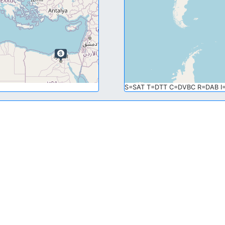
S=SAT T=DTT C=DVBC R=DAB I=