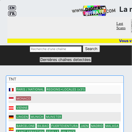
La 
Vous vo
Dernières chaînes detectées
TNT
PARIS / NATIONAL
REGIONS+LOCALES (x31)
MONACO
VIENNE
LINGEN
MUNICH
MUNSTER
BARCELONE
BILBAO
FUERTEVENTURA
JAEN
MADRID
MALAGA
SAINT SEBASTIEN
SEVILLE
VALENCE