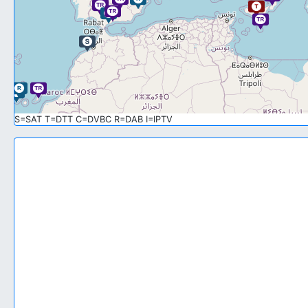
S=SAT T=DTT C=DVBC R=DAB I=IPTV