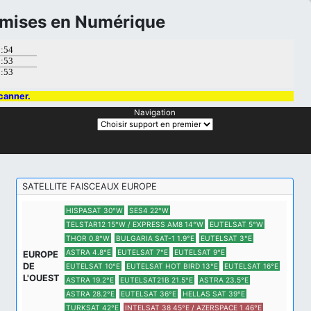
smises en Numérique
canner.
Navigation
SATELLITE FAISCEAUX EUROPE
HISPASAT 30°W
SES4 22°W
TELSTAR12 15°W / EXPRESS AM8 14°W
EUTELSAT 5°W
THOR 0.8°W
BULGARIA SAT-1 1.9°E
EUTELSAT 3°E
ASTRA 4.8°E
EUTELSAT 7°E
EUTELSAT 9°E
EUROPE
DE
EUTELSAT 10°E
EUTELSAT HOT BIRD 13°E
EUTELSAT 16°E
L'OUEST
ASTRA 19.2°E
EUTELSAT21B 21.5°E
ASTRA 23.5°E
ASTRA 28.2°E
EUTELSAT 36°E
HELLAS SAT 39°E
TURKSAT 42°E
INTELSAT 38 45°E / AZERSPACE 1 46°E