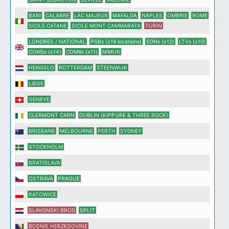
BARI
CALABRE
LAC MAJEUR
MAFALDA
NAPLES
OMBRIE
ROME
SICILE CATANE
SICILE MONT CAMMARATA
TURIN
LONDRES / NATIONAL
PSBs (x19 locations)
SDNs (x12)
LTVs (x10)
COM5s (x14)
COM6s (x11)
NIMUX
HENGELO
ROTTERDAM
STEENWIJK
LIEGE
GENEVE
CLERMONT CARN
DUBLIN (KIPPURE & THREE ROCK)
BRISBANE
MELBOURNE
PERTH
SYDNEY
STOCKHOLM
BRATISLAVA
OSTRAVA
PRAGUE
KATOWICE
SLAVONSKI BROD
SPLIT
BOSNIE HERZEGOVINE