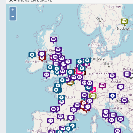
SCANNERS EN EUROPE
+
−