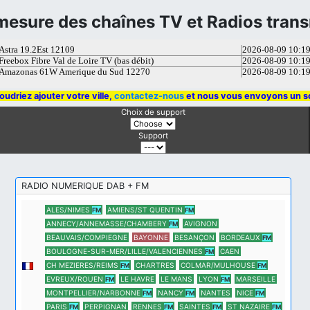
mesure des chaînes TV et Radios tran
udriez ajouter votre ville,
contactez-nous
et nous vous envoyons un s
Choix de support
Support
RADIO NUMERIQUE DAB + FM
ALES/NIMES
AMIENS/ST QUENTIN
FM
FM
ANNECY/ANNEMASSE/CHAMBERY
AVIGNON
FM
BEAUVAIS/COMPIEGNE
BAYONNE
BESANÇON
BORDEAUX
FM
BOULOGNE-SUR-MER/LILLE/VALENCIENNES
CAEN
FM
CH MEZIERES/REIMS
CHARTRES
COLMAR/MULHOUSE
FM
FM
EVREUX/ROUEN
LE HAVRE
LE MANS
LYON
MARSEILLE
FM
FM
MONTPELLIER/NARBONNE
NANCY
NANTES
NICE
FM
FM
FM
PARIS
PERPIGNAN
RENNES
SAINTES
ST NAZAIRE
FM
FM
FM
FM