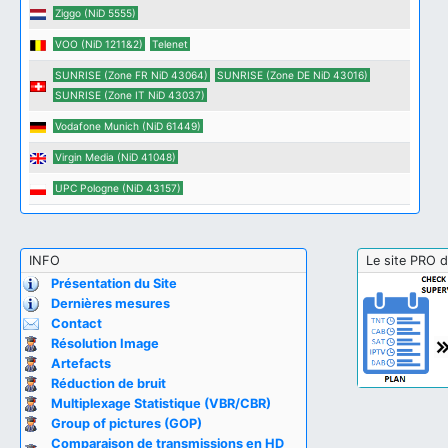
Ziggo (NiD 5555)
VOO (NiD 1211&2)
Telenet
SUNRISE (Zone FR NiD 43064)
SUNRISE (Zone DE NiD 43016)
SUNRISE (Zone IT NiD 43037)
Vodafone Munich (NiD 61449)
Virgin Media (NiD 41048)
UPC Pologne (NiD 43157)
INFO
Le site PRO d
Présentation du Site
Dernières mesures
Contact
Résolution Image
Artefacts
Réduction de bruit
Multiplexage Statistique (VBR/CBR)
Group of pictures (GOP)
Comparaison de transmissions en HD