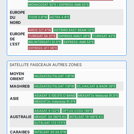
MONACOSAT 52°E / EXPRESS AM6 53°E
EUROPE
DU
THOR 0.8°W
ASTRA 4.8°E
NORD
AMOS 3/7 4°W
HOTBIRD EAST BEAM 13°E
EUROPE
TURKSAT 5A 31°E
EXPRESS AMU1 36°E
TURKSAT 42°E
DE
BELINTERSAT1 51.5°E
EXPRESS-AM6 53°E
L'EST
EXPRESS-AT1 56°E
SATELLITE FAISCEAUX AUTRES ZONES
MOYEN
NILESAT/EUTELSAT 7/8°W
ORIENT
MAGHREB
NILESAT/EUTELSAT 7/8°W
ES_HAILSAT & BADR 26°E
ASIASAT 5 100.5°E C-BAND
MEASAT3x Malaysia 91.5°E
ASIE
MEASAT3x Indonesia 91.5°E
ASIASAT 9 122°E
OPTUS C1/D3 156°E
AUSTRALIE
MEASAT 3A 160°E KU
INTELSAT 19 166°E KU
EUTELSAT 172 172°E
CARAIBES
INTELSAT 35 34.5°W