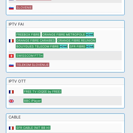
SLOVENIE
IPTV FAI
FREEBOX FIBRE
ORANGE FIBRE METROPOLE
HDMI
ORANGE FIBRE CARAIBES
ORANGE FIBRE REUNION
BOUYGUES TELECOM FIBRE
SFR FIBRE
HDMI
HDMI
SWISSCOM FTTH
TELEKOM SLOVENIJE
IPTV OTT
FREE TV (OQEE by FREE)
BBC iPlayer
CABLE
SFR CABLE (NIT BB H)