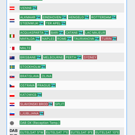
VIENNE
FM
ALKMAAR
EINDHOVEN
HENGELO
ROTTERDAM
FM
FM
FM
FM
STEENWIJK
TER APEL
FM
FM
ACQUASPARTA
BARI
CATANE
LAC MAJEUR
FM
FM
FM
MAFALDA
NAPLES
ROME
TAURIANOVA
TURIN
FM
FM
FM
FM
MALTE
BRISBANE
MELBOURNE
PERTH
SYDNEY
FM
FM
STOCKHOLM
FM
BRATISLAVA
ZILINA
OSTRAVA
PRAGUE
FM
KATOWICE
FM
SLAVONSKI BROD
SPLIT
FM
LJUBLJANA
FM
DAB DX (Reception Temp.)
DAB
EUTELSAT 5°W
EUTELSAT 7°E
EUTELSAT 9°E
EUTELSAT 10°E