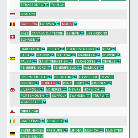
STRASBOURG
TOULON
FM
MONACO
BOUILLON
LOUVAIN
MONS
FM
FM
BALE
CANTON DU TESSIN
GENEVE
LES ORDONS
FM
SUNRISE
FM
BARCELONE
BILBAO
FUERTEVENTURA
IBIZA
FM
FM
FM
FM
JAEN
MADRID
MALAGA
MARBELLA
MURCIE
FM
FM
FM
FM
FM
PALMA
SAINT SEBASTIEN
SARAGOSSE
SEVILLE
FM
FM
FM
FM
TENERIFE NORD
TENERIFE SUD
VALENCE
FM
FM
FM
BOURNEMOUTH
BRIGHTON
CAMBRIDGE
DEVIZES
FM
FM
DUNDEE
DURHAM
KENT
LEEDS
LINCOLN
FM
FM
FM
FM
LIVERPOOL
LONDRES
NEWRY
NORWICH
FM
FM
FM
PORTSMOUTH
SUFFOLK
SWANSEA
TRURO
FM
FM
FM
WORCESTER
FM
GIBRALTAR
CASTLEBAR
DUNDALK
FM
FM
BADEN-BADEN
FREIBURG
LINGEN
MUNICH
MUNSTER
FM
FM
RUTENBROCK