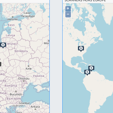
SCANNERS HORS EUROPE
+
−